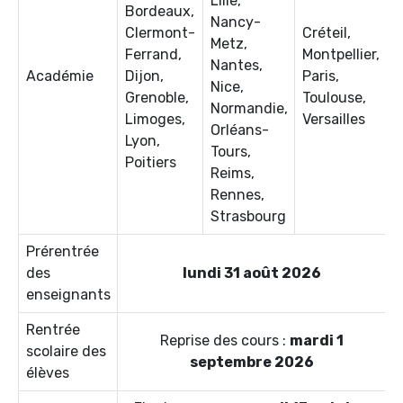
Lille,
Bordeaux,
Nancy-
Clermont-
Créteil,
Metz,
Ferrand,
Montpellier,
Nantes,
Académie
Dijon,
Paris,
Nice,
Grenoble,
Toulouse,
Normandie,
Limoges,
Versailles
Orléans-
Lyon,
Tours,
Poitiers
Reims,
Rennes,
Strasbourg
Prérentrée
des
lundi 31 août 2026
enseignants
Rentrée
Reprise des cours :
mardi 1
scolaire des
septembre 2026
élèves