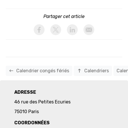
Partager cet article
activer les cookies facebook
activer les cookies twitter
activer les cookies linkedin
partager par email
west
north
Calendrier congés fériés
Calendriers
Calen
ADRESSE
46 rue des Petites Ecuries
75010 Paris
COORDONNÉES