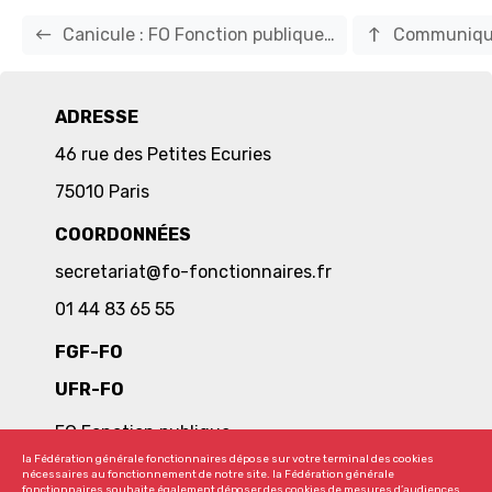
west
north
Canicule : FO Fonction publique…
Communiqu
ADRESSE
46 rue des Petites Ecuries
75010 Paris
COORDONNÉES
secretariat@fo-fonctionnaires.fr
01 44 83 65 55
FGF-FO
UFR-FO
FO Fonction publique
la Fédération générale fonctionnaires dépose sur votre terminal des cookies
Publications
nécessaires au fonctionnement de notre site. la Fédération générale
fonctionnaires souhaite également déposer des cookies de mesures d’audiences