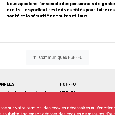
Nous appelons l’ensemble des personnels à signaler 
droits. Le syndicat reste à vos côtés pour faire re
santé et la sécurité de toutes et tous.
north
Communiqués FGF-FO
ONNÉES
FGF-FO
iat@fo-fonctionnaires.fr
UFR-FO
 65 55
pose sur votre terminal des cookies nécessaires au fonctio
res souhaite également déposer des cookies de mesures d’au