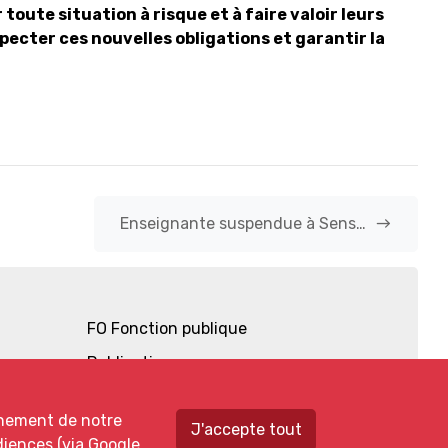
toute situation à risque et à faire valoir leurs
specter ces nouvelles obligations et garantir la
east
Enseignante suspendue à Sens…
FO Fonction publique
Publications
Documentation
nnement de notre
J'accepte tout
Vidéos
diences (via Google