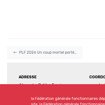
west
PLF 2026 Un coup mortel porté…
ADRESSE
COORD
46 rue des Petites Ecuries
secretar
75010 Paris
01 44 83
la Fédération générale fonctionnaires dé
site. la Fédération générale fonctionnai