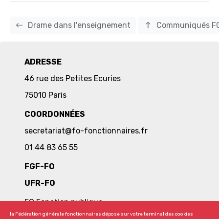
west
north
Drame dans l'enseignement
Communiqués F
ADRESSE
46 rue des Petites Ecuries
75010 Paris
COORDONNÉES
secretariat@fo-fonctionnaires.fr
01 44 83 65 55
FGF-FO
UFR-FO
FO Fonction publique
la Fédération générale fonctionnaires dépose sur votre terminal des cookies
Publications