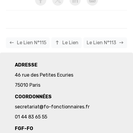
west
north
east
Le Lien N°115
Le Lien
Le Lien N°113
ADRESSE
46 rue des Petites Ecuries
75010 Paris
COORDONNÉES
secretariat@fo-fonctionnaires.fr
01 44 83 65 55
FGF-FO