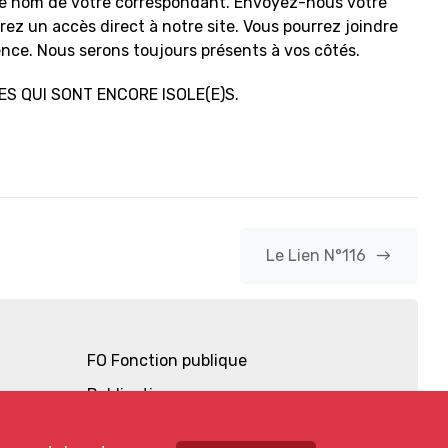
le nom de votre correspondant. Envoyez-nous votre
urez un accès direct à notre site. Vous pourrez joindre
nce. Nous serons toujours présents à vos côtés.
S QUI SONT ENCORE ISOLE(E)S.
east
Le Lien N°116
FO Fonction publique
Publications
Documentation