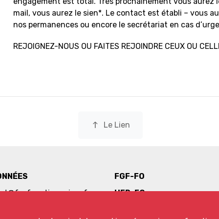
engagement est total. Très prochainement vous aurez 
mail, vous aurez le sien*. Le contact est établi – vous a
nos permanences ou encore le secrétariat en cas d’urge
REJOIGNEZ-NOUS OU FAITES REJOINDRE CEUX OU CELLE
north
Le Lien
ONNÉES
FGF-FO
iat@fo-fonctionnaires.fr
UFR-FO
 65 55