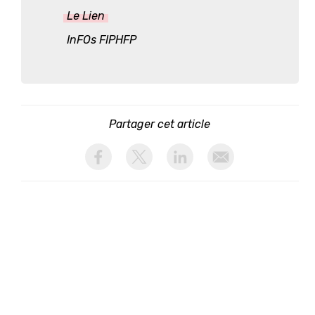
Le Lien
InFOs FIPHFP
Partager cet article
activer les cookies facebook
activer les cookies twitter
activer les cookies linkedin
partager par email