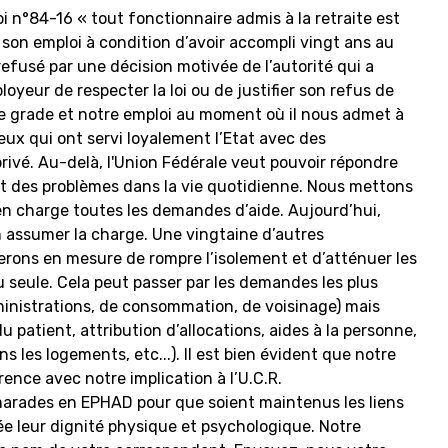
 loi n°84-16 « tout fonctionnaire admis à la retraite est
t son emploi à condition d’avoir accompli vingt ans au
 refusé par une décision motivée de l’autorité qui a
loyeur de respecter la loi ou de justifier son refus de
e grade et notre emploi au moment où il nous admet à
eux qui ont servi loyalement l’Etat avec des
rivé. Au-delà, l'Union Fédérale veut pouvoir répondre
ent des problèmes dans la vie quotidienne. Nous mettons
n charge toutes les demandes d’aide. Aujourd’hui,
assumer la charge. Une vingtaine d’autres
erons en mesure de rompre l’isolement et d’atténuer les
 seule. Cela peut passer par les demandes les plus
ministrations, de consommation, de voisinage) mais
du patient, attribution d’allocations, aides à la personne,
s les logements, etc...). Il est bien évident que notre
nce avec notre implication à l’U.C.R.
marades en EPHAD pour que soient maintenus les liens
ée leur dignité physique et psychologique. Notre