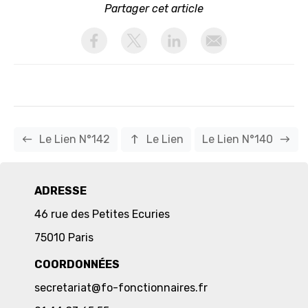
Partager cet article
activer les cookies facebook
activer les cookies twitter
activer les cookies linkedin
partager par email
west
north
east
Le Lien N°142
Le Lien
Le Lien N°140
ADRESSE
46 rue des Petites Ecuries
75010 Paris
COORDONNÉES
secretariat@fo-fonctionnaires.fr