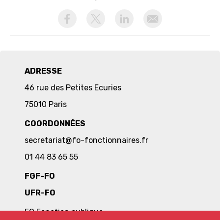
activer les cookies facebook
activer les cookies twitter
activer les cookies linkedin
partager par email
ADRESSE
46 rue des Petites Ecuries
75010 Paris
COORDONNÉES
secretariat@fo-fonctionnaires.fr
01 44 83 65 55
FGF-FO
UFR-FO
FO Fonction publique