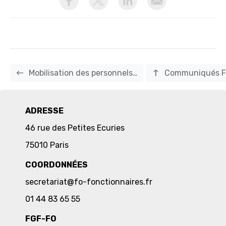
west
north
Mobilisation des personnels…
Communiqués F
ADRESSE
46 rue des Petites Ecuries
75010 Paris
COORDONNÉES
secretariat@fo-fonctionnaires.fr
01 44 83 65 55
FGF-FO