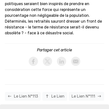
politiques seraient bien inspirés de prendre en
considération cette force qui représente un
pourcentage non négligeable de la population.
Déterminés, les retraités sauront dresser un front de
résistance - le terme de résistance serait-il devenu
obsolète ? - face à ce désastre social.
Partager cet article
activer les cookies facebook
activer les cookies twitter
activer les cookies linkedin
partager par email
west
north
east
Le Lien N°113
Le Lien
Le Lien N°111